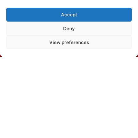
Accept
Deny
View preferences
Departamento de Solos, Edíficio Silvio Brandão s/n,
Caixa Postal 231, Campus da UFV, CEP 36570-900,
Viçosa/MG
(31) 3612-4542 (SBCS)
(31) 3612-4543 (RBCS)
E-mail: sbcs@sbcs.org.br