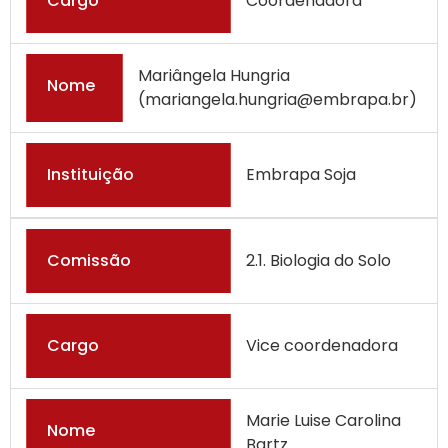
Cargo
Coordenadora
Mariângela Hungria
Nome
(mariangela.hungria@embrapa.br)
Instituição
Embrapa Soja
Comissão
2.1. Biologia do Solo
Cargo
Vice coordenadora
Marie Luise Carolina
Nome
Bartz