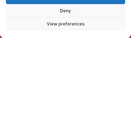
Deny
View preferences
Departamento de Solos, Edíficio Silvio Brandão s/n,
Caixa Postal 231, Campus da UFV, CEP 36570-900,
Viçosa/MG
(31) 3612-4542 (SBCS)
(31) 3612-4543 (RBCS)
E-mail: sbcs@sbcs.org.br
© 2026 – All rights reserved
Política de Privacidade
|
Política de cookies
|
Termos de
uso
Desenvolvido por: