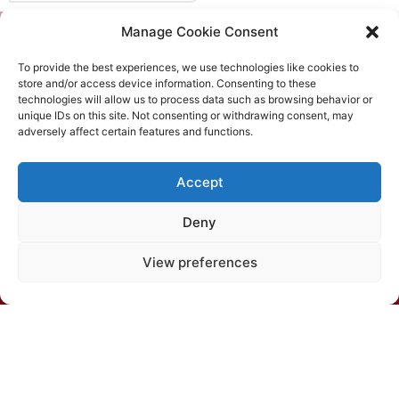
Manage Cookie Consent
To provide the best experiences, we use technologies like cookies to
store and/or access device information. Consenting to these
technologies will allow us to process data such as browsing behavior or
unique IDs on this site. Not consenting or withdrawing consent, may
adversely affect certain features and functions.
Departamento de Solos, Edíficio Silvio Brandão s/n,
Accept
Caixa Postal 231, Campus da UFV, CEP 36570-900,
Viçosa/MG
Deny
View preferences
(31) 3612-4542 (SBCS)
(31) 3612-4543 (RBCS)
E-mail: sbcs@sbcs.org.br
© 2026 – All rights reserved