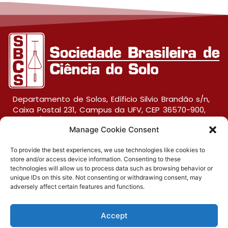
Departamento de Solos, Edíficio Silvio Brandão s/n,
Caixa Postal 231, Campus da UFV, CEP 36570-900,
Viçosa/MG
Manage Cookie Consent
To provide the best experiences, we use technologies like cookies to
(31) 3612-4542 (SBCS)
store and/or access device information. Consenting to these
technologies will allow us to process data such as browsing behavior or
(31) 3612-4543 (RBCS)
unique IDs on this site. Not consenting or withdrawing consent, may
adversely affect certain features and functions.
E-mail: sbcs@sbcs.org.br
Accept
© 2026 – All rights reserved