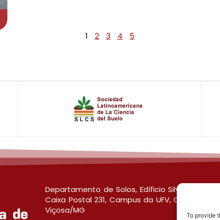
1
2
3
4
5
Departamento de Solos, Edíficio Silvio Brandão
Caixa Postal 231, Campus da UFV, CEP 36570-9
Viçosa/MG
To provide t